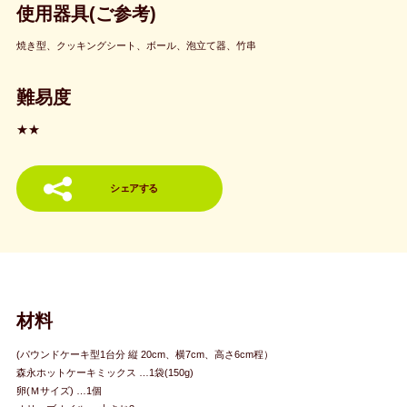
使用器具(ご参考)
焼き型、クッキングシート、ボール、泡立て器、竹串
難易度
★★
シェアする
材料
(パウンドケーキ型1台分 縦 20cm、横7cm、高さ6cm程）
森永ホットケーキミックス …1袋(150g)
卵(Ｍサイズ) …1個