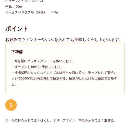
オリーブオイル …大さじ3
牛乳 …80ml
ミックスベジタブル（冷凍） …100g
ポイント
お好みでウィンナーやハムを入れても美味しく召し上がれます。
下準備
・焼き型にクッキングシートを敷いておく。
・オーブンを180℃に予熱しておく。
・冷凍状態のミックスベジタブルは平らな皿に並べ、ラップをして電子レ
ンジで500Wで1分程加熱して解凍する。解凍が足りなければ追加で加熱す
る。
1
ボールに卵を入れてよくほぐし、オリーブオイル・牛乳を入れてよく混ぜる。