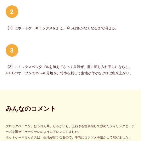
2
【1】にホットケーキミックスを加え、粉っぽさがなくなるまで混ぜる。
3
【2】にミックスベジタブルを加えてさっくり混ぜ、型に流し入れ平らにならし、
180℃のオーブンで35～40分焼き、竹串を刺して生地が付かなければ出来上がり。
みんなのコメント
ブロックベーコン、ほうれん草、じゃがいも、玉ねぎを塩胡椒して炒めたフィリングと、チ
ーズを混ぜてケークサレのようにアレンジしました。
ホットケーキミックスは、生地が甘くなるので、牛乳にコンソメを溶かして混ぜました。