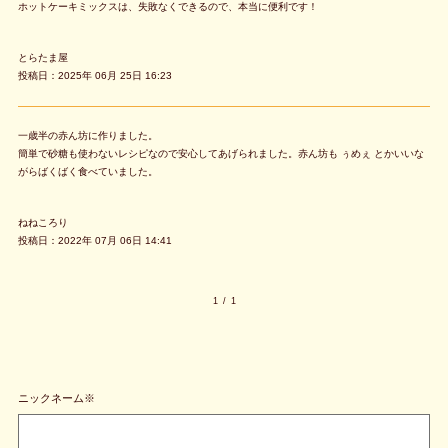
ホットケーキミックスは、失敗なくできるので、本当に便利です！
とらたま屋
投稿日：2025年 06月 25日 16:23
一歳半の赤ん坊に作りました。
簡単で砂糖も使わないレシピなので安心してあげられました。赤ん坊も ぅめぇ とかいいな
がらばくばく食べていました。
ねねころり
投稿日：2022年 07月 06日 14:41
1
/
1
ニックネーム※