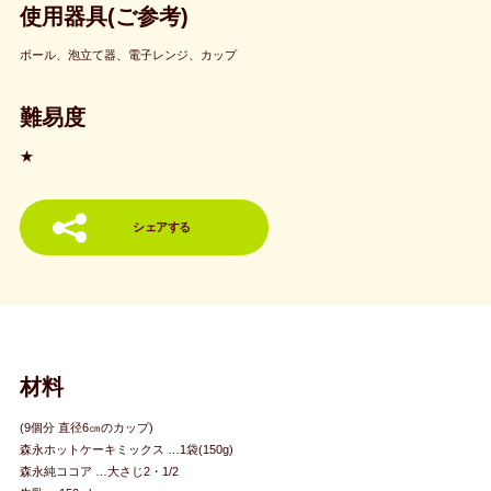
使用器具(ご参考)
ボール、泡立て器、電子レンジ、カップ
難易度
★
シェアする
材料
(9個分 直径6㎝のカップ)
森永ホットケーキミックス …1袋(150g)
森永純ココア …大さじ2・1/2