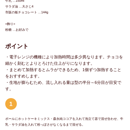
牛乳 …150ml
サラダ油 …大さじ4
市販の板チョコレート …144g
<飾り>
粉糖 …お好みで
ポイント
・電子レンジの機種により加熱時間は多少異なります。チョコを
細かく刻むとよりとろけた仕上がりになります。
・まとめて加熱するとムラができるため、1個ずつ加熱すること
をおすすめします。
・生地が膨らむため、流し入れる量は型の半分～6分目が目安で
す。
1
ボールにホットケーキミックス・森永純ココアを入れて泡立て器で混ぜ合わせ、牛
乳・サラダ油を入れて粉っぽさがなくなるまで混ぜる。