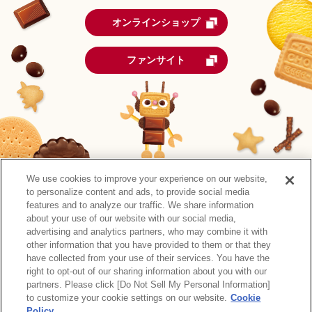
オンラインショップ
ファンサイト
We use cookies to improve your experience on our website,
to personalize content and ads, to provide social media
features and to analyze our traffic. We share information
about your use of our website with our social media,
advertising and analytics partners, who may combine it with
other information that you have provided to them or that they
森永製菓公式アカウント一覧
have collected from your use of their services. You have the
right to opt-out of our sharing information about you with our
サイトマップ
RSSの配信について
プライバシーポリシー
partners. Please click [Do Not Sell My Personal Information]
ウェブアクセシビリティ
ご利用規約
リンク
to customize your cookie settings on our website.
Cookie
Policy