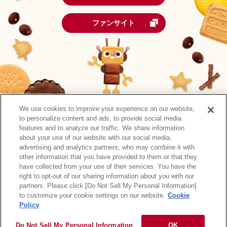
ファンサイト
We use cookies to improve your experience on our website,
to personalize content and ads, to provide social media
features and to analyze our traffic. We share information
about your use of our website with our social media,
advertising and analytics partners, who may combine it with
other information that you have provided to them or that they
森永製菓公式アカウント一覧
have collected from your use of their services. You have the
right to opt-out of our sharing information about you with our
サイトマップ
RSSの配信について
プライバシーポリシー
partners. Please click [Do Not Sell My Personal Information]
ウェブアクセシビリティ
ご利用規約
リンク
to customize your cookie settings on our website.
Cookie
Policy
Do Not Sell My Personal Information
OK