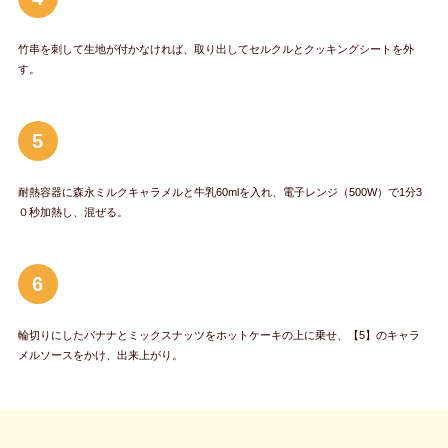
竹串を刺して生地が付かなければ、取り出してセルクルとクッキングシートを外
す。
5
耐熱容器に森永ミルクキャラメルと牛乳60mlを入れ、電子レンジ（500W）で1分3
０秒加熱し、混ぜる。
6
輪切りにしたバナナとミックスナッツをホットケーキの上に乗せ、【5】のキャラ
メルソースをかけ、出来上がり。