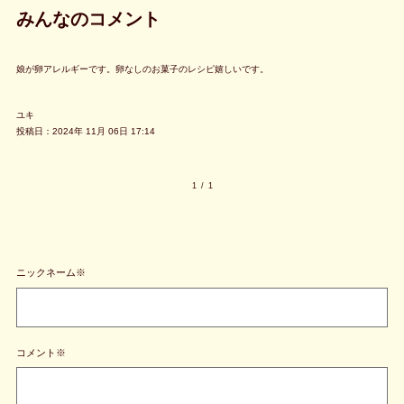
みんなのコメント
娘が卵アレルギーです。卵なしのお菓子のレシピ嬉しいです。
ユキ
投稿日：2024年 11月 06日 17:14
1
/
1
ニックネーム※
コメント※