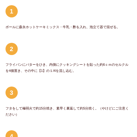
1
ボールに森永ホットケーキミックス・牛乳・酢を入れ、泡立て器で混ぜる。
2
フライパンにバターをひき、内側にクッキングシートを貼った約6ｃｍのセルクル
を4個置き、その中に【1】の１/4を流し込む。
3
フタをして極弱火で約15分焼き、素早く裏返して約5分焼く。（やけどにご注意く
ださい）
4