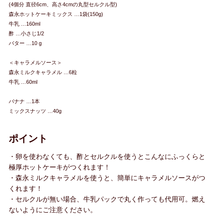
(4個分 直径6cm、高さ4cmの丸型セルクル型)
森永ホットケーキミックス …1袋(150g)
牛乳 …160ml
酢 …小さじ1/2
バター …10 g
＜キャラメルソース＞
森永ミルクキャラメル …6粒
牛乳 …60ml
バナナ …1本
ミックスナッツ …40g
ポイント
・卵を使わなくても、酢とセルクルを使うとこんなにふっくらと
極厚ホットケーキがつくれます！
・森永ミルクキャラメルを使うと、簡単にキャラメルソースがつ
くれます！
・セルクルが無い場合、牛乳パックで丸く作っても代用可。燃え
ないようにご注意ください。