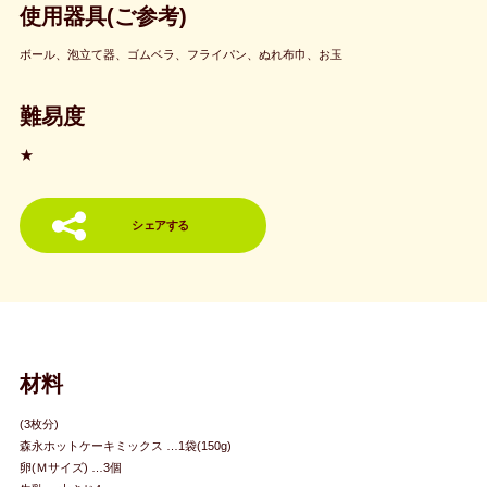
使用器具(ご参考)
ボール、泡立て器、ゴムベラ、フライパン、ぬれ布巾、お玉
難易度
★
シェアする
材料
(3枚分)
森永ホットケーキミックス …1袋(150g)
卵(Ｍサイズ) …3個