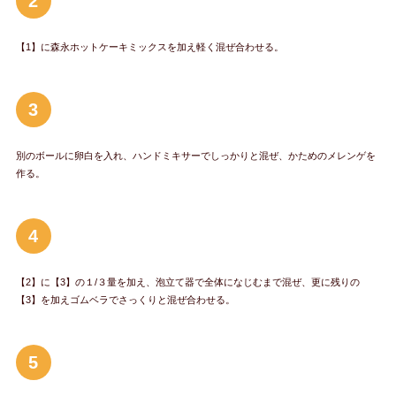
2
【1】に森永ホットケーキミックスを加え軽く混ぜ合わせる。
3
別のボールに卵白を入れ、ハンドミキサーでしっかりと混ぜ、かためのメレンゲを
作る。
4
【2】に【3】の１/３量を加え、泡立て器で全体になじむまで混ぜ、更に残りの
【3】を加えゴムベラでさっくりと混ぜ合わせる。
5