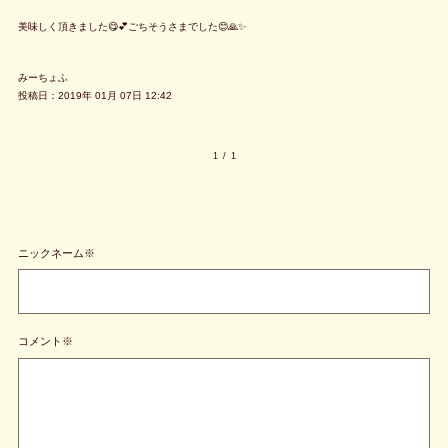
美味しく頂きました😋💕ごちそうさまでした😊🙏✨
みーちょふ
投稿日：2019年 01月 07日 12:42
1
/
1
ニックネーム※
コメント※