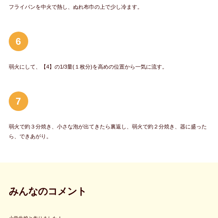
フライパンを中火で熱し、ぬれ布巾の上で少し冷ます。
6
弱火にして、【4】の1/3量(１枚分)を高めの位置から一気に流す。
7
弱火で約３分焼き、小さな泡が出てきたら裏返し、弱火で約２分焼き、器に盛った
ら、できあがり。
みんなのコメント