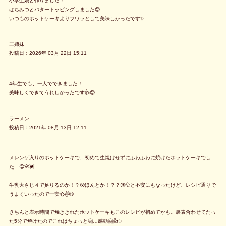
小学生娘と作りました！
はちみつとバタートッピングしました😊
いつものホットケーキよりフワッとして美味しかったです✨
三姉妹
投稿日：2026年 03月 22日 15:11
4年生でも、一人でできました！
美味しくできてうれしかったです👍😊
ラーメン
投稿日：2021年 08月 13日 12:11
メレンゲ入りのホットケーキで、初めて生焼けせずにふわふわに焼けたホットケーキでし
た…😌🌸💓
牛乳大さじ４で足りるのか！？😲ほんとか！？？😧💦と不安にもなったけど、レシピ通りで
うまくいったので一安心✌️😉
きちんと表示時間で焼ききれたホットケーキもこのレシピが初めてかも。裏表合わせてたっ
た5分で焼けたのでこれはちょっと🤔…感動🤗👍✨