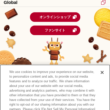
Global
オンラインショップ
ファンサイト
We use cookies to improve your experience on our website,
to personalize content and ads, to provide social media
features and to analyze our traffic. We share information
about your use of our website with our social media,
advertising and analytics partners, who may combine it with
other information that you have provided to them or that they
森永製菓公式アカウント一覧
have collected from your use of their services. You have the
right to opt-out of our sharing information about you with our
サイトマップ
RSSの配信について
プライバシーポリシー
partners. Please click [Do Not Sell My Personal Information]