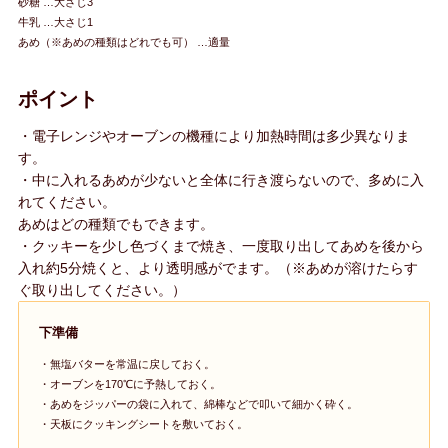
砂糖 …大さじ3
牛乳 …大さじ1
あめ（※あめの種類はどれでも可） …適量
ポイント
・電子レンジやオーブンの機種により加熱時間は多少異なりま
す。
・中に入れるあめが少ないと全体に行き渡らないので、多めに入
れてください。
あめはどの種類でもできます。
・クッキーを少し色づくまで焼き、一度取り出してあめを後から
入れ約5分焼くと、より透明感がでます。（※あめが溶けたらす
ぐ取り出してください。）
下準備
・無塩バターを常温に戻しておく。
・オーブンを170℃に予熱しておく。
・あめをジッパーの袋に入れて、綿棒などで叩いて細かく砕く。
・天板にクッキングシートを敷いておく。