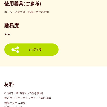
使用器具(ご参考)
ボール、泡立て器、綿棒、めがねの型
難易度
★★
シェアする
材料
(18個分：直径約5cmの型を使用)
森永ホットケーキミックス …1袋(150g)
無塩バター …50g