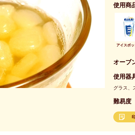
使用商
アイスボッ
オーブ
使用器具
グラス、
難易度