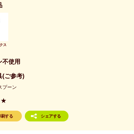
品
クス
ン不使用
(ご参考)
スプーン
★
印刷する
シェアする