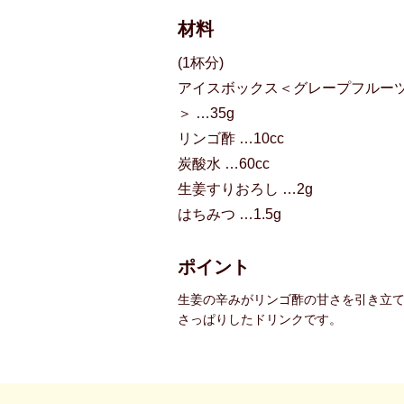
材料
(1杯分)
アイスボックス＜グレープフルー
＞ …35g
リンゴ酢 …10cc
炭酸水 …60cc
生姜すりおろし …2g
はちみつ …1.5g
ポイント
生姜の辛みがリンゴ酢の甘さを引き立
さっぱりしたドリンクです。