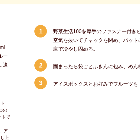
1
野菜生活100を厚手のファスナー付き
空気を抜いてチャックを閉め、バット
ml
庫で冷やし固める。
ルー
2
…適
固まったら袋ごとふきんに包み、めん
3
アイスボックスとお好みでフルーツを
ット
つの
ートで
、ア
召し上