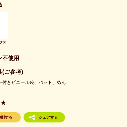
品
クス
ン不使用
(ご参考)
ー付きビニール袋、バット、めん
★
印刷する
シェアする