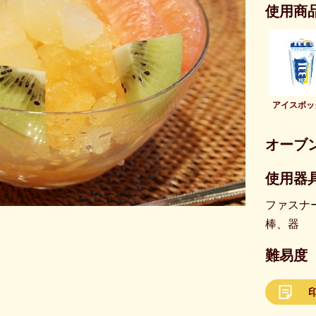
使用商
アイスボッ
オーブ
使用器具
ファスナ
棒、器
難易度