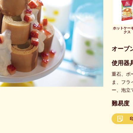
ホットケー
クス
オーブ
使用器具
重石、ボ
ま、フラ
ー、泡立
難易度