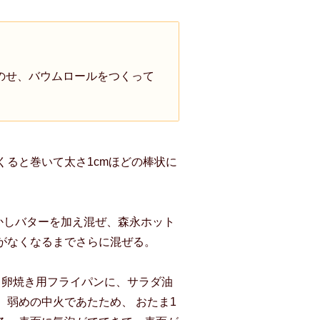
のせ、バウムロールをつくって
くると巻いて太さ1cmほどの棒状に
かしバターを加え混ぜ、森永ホット
がなくなるまでさらに混ぜる。
る。卵焼き用フライパンに、サラダ油
弱めの中火であたため、 おたま1