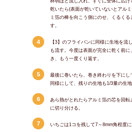
杯弱ほど流し入れ、すぐに全体に広げ
乾いたら(表面が乾いていないとアルミ
ミ箔の棒を向こう側にのせ、くるくる
す。
4
【3】のフライパンに同様に生地を流
も流す。今度は表面が完全に乾く前に
き、もう一度くり返す。
5
最後に巻いたら、巻き終わりを下にし
同様にして、残りの生地も1/3量の生
6
あら熱がとれたらアルミ箔の芯を回転
に切り分ける。
7
いちごは1コを残して7～8mm角程度