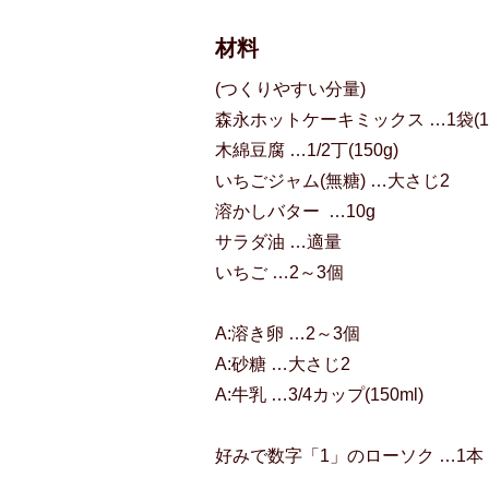
材料
(つくりやすい分量)
森永ホットケーキミックス …1袋(15
木綿豆腐 …1/2丁(150g)
いちごジャム(無糖) …大さじ2
溶かしバター …10g
サラダ油 …適量
いちご …2～3個
A:溶き卵 …2～3個
A:砂糖 …大さじ2
A:牛乳 …3/4カップ(150ml)
好みで数字「1」のローソク …1本