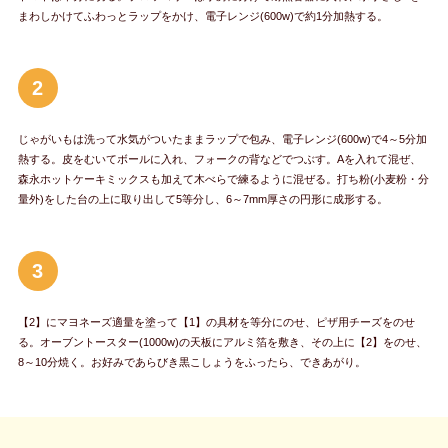
まわしかけてふわっとラップをかけ、電子レンジ(600w)で約1分加熱する。
2
じゃがいもは洗って水気がついたままラップで包み、電子レンジ(600w)で4～5分加
熱する。皮をむいてボールに入れ、フォークの背などでつぶす。Aを入れて混ぜ、
森永ホットケーキミックスも加えて木べらで練るように混ぜる。打ち粉(小麦粉・分
量外)をした台の上に取り出して5等分し、6～7mm厚さの円形に成形する。
3
【2】にマヨネーズ適量を塗って【1】の具材を等分にのせ、ピザ用チーズをのせ
る。オーブントースター(1000w)の天板にアルミ箔を敷き、その上に【2】をのせ、
8～10分焼く。お好みであらびき黒こしょうをふったら、できあがり。