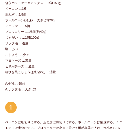
森永ホットケーキミックス …1袋(150g)
ベーコン …1枚
玉ねぎ …1/8個
ホールコーン(冷凍) …大さじ2(20g)
ミニトマト …5個
ブロッコリー …1/3個(約40g)
じゃがいも …1個(100g)
サラダ油 …適量
塩 …少々
こしょう …少々
マヨネーズ …適量
ピザ用チーズ …適量
粗びき黒こしょう(お好みで) …適量
A:牛乳 …80ml
A:サラダ油 …大さじ2
1
ベーコンは細切りにする。玉ねぎは薄切りにする。ホールコーンは解凍する。ミニ
トマトは半分に切る。ブロッコリーは小房に分けて耐熱容器に入れ、水小さじ1を