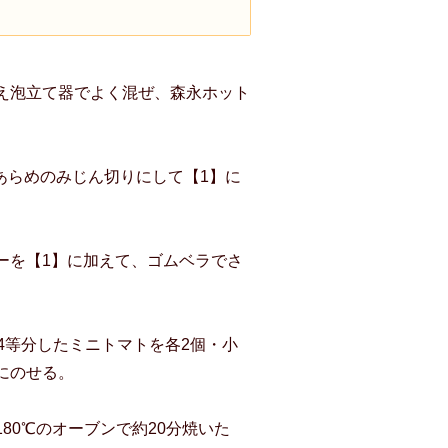
え泡立て器でよく混ぜ、森永ホット
。
あらめのみじん切りにして【1】に
ーを【1】に加えて、ゴムベラでさ
4等分したミニトマトを各2個・小
にのせる。
80℃のオーブンで約20分焼いた