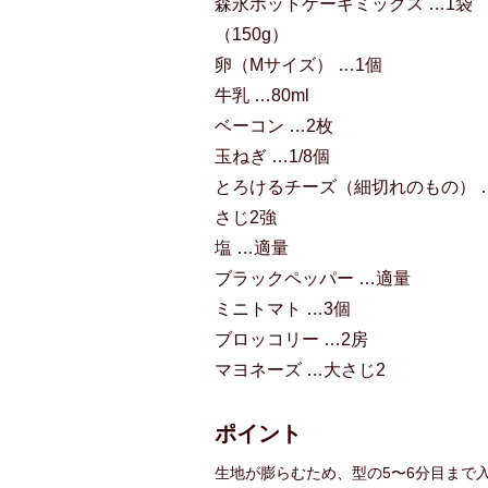
森永ホットケーキミックス …1袋
（150g）
卵（Mサイズ） …1個
牛乳 …80ml
ベーコン …2枚
玉ねぎ …1/8個
とろけるチーズ（細切れのもの） 
さじ2強
塩 …適量
ブラックペッパー …適量
ミニトマト …3個
ブロッコリー …2房
マヨネーズ …大さじ2
ポイント
生地が膨らむため、型の5〜6分目まで