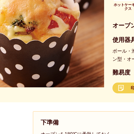
ホットケー
クス
オーブ
使用器具
ボール・
ン型・オ
難易度
下準備