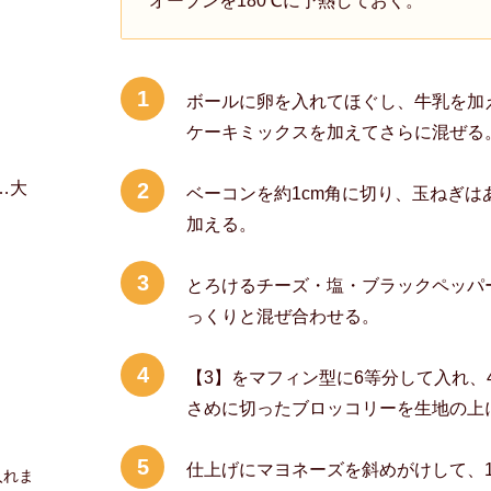
オーブンを180℃に予熱しておく。
1
ボールに卵を入れてほぐし、牛乳を加
ケーキミックスを加えてさらに混ぜる
…大
2
ベーコンを約1cm角に切り、玉ねぎは
加える。
3
とろけるチーズ・塩・ブラックペッパ
っくりと混ぜ合わせる。
4
【3】をマフィン型に6等分して入れ、
さめに切ったブロッコリーを生地の上
5
仕上げにマヨネーズを斜めがけして、1
入れま