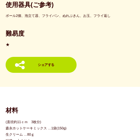
使用器具(ご参考)
ボール2個、泡立て器、フライパン、ぬれぶきん、お玉、フライ返し
難易度
★
シェアする
材料
(直径約11ｃｍ 3枚分)
森永ホットケーキミックス …1袋(150g)
生クリーム …80ｇ