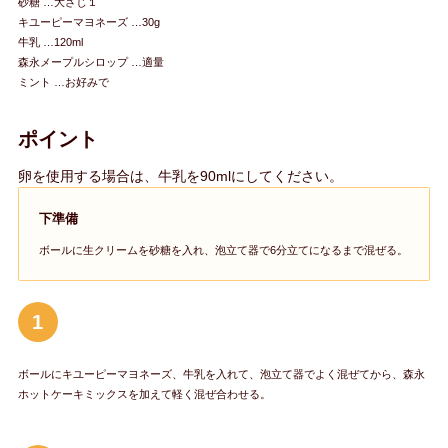
砂糖 …大さじ１
キユーピーマヨネーズ …30g
牛乳 …120ml
森永メープルシロップ …適量
ミント …お好みで
ポイント
卵を使用する場合は、牛乳を90mlにしてください。
下準備
ボールに生クリームを砂糖を入れ、泡立て器で6分立てになるまで混ぜる。
1
ボールにキユーピーマヨネーズ、牛乳を入れて、泡立て器でよく混ぜてから、森永
ホットケーキミックスを加えて軽く混ぜ合わせる。