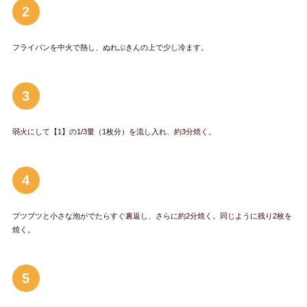
2
フライパンを中火で熱し、ぬれぶきんの上で少し冷ます。
3
弱火にして【1】の1/3量（1枚分）を流し入れ、約3分焼く。
4
プツプツと小さな泡がでたらすぐ裏返し、さらに約2分焼く。同じように残り2枚を
焼く。
5