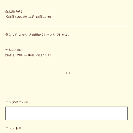
白文鳥( ºөº )
投稿日：2023年 11月 18日 19:55
卵なしでしたが、きめ細かくしっとりでしたよ。
かもなんばん
投稿日：2016年 04月 29日 16:11
1
/
1
ニックネーム※
コメント※