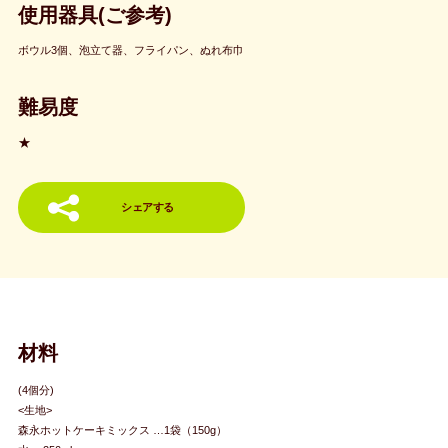
使用器具(ご参考)
ボウル3個、泡立て器、フライパン、ぬれ布巾
難易度
★
シェアする
材料
(4個分)
<生地>
森永ホットケーキミックス …1袋（150g）