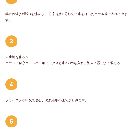
鍋にお湯(分量外)を沸かし、【1】を約3分茹でて水をはったボウル等に入れて冷ま
す。
3
＜生地を作る＞
ボウルに森永ホットケーキミックスと水250mlを入れ、泡立て器でよく混ぜる。
4
フライパンを中火で熱し、ぬれ布巾の上で少し冷ます。
5