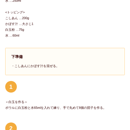
水 …250ml
<トッピング>
こしあん …200g
かぼす汁 …大さじ1
白玉粉 …75g
水 …60ml
下準備
・こしあんにかぼす汁を混ぜる。
1
＜白玉を作る＞
ボウルに白玉粉と水65mlを入れて練り、手で丸めて8個の団子を作る。
2