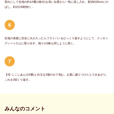
弱火にして生地の約1/4量(1枚分)を高い位置から一気に流し入れ、直径約20cmにの
ばし、約2分30秒焼く。
6
生地の表面に完全に火が入ったらフライパンをひっくり返すようにして、クッキン
グシートの上に取り出す。残りの3枚も同じように焼く。
7
【4】にこしあん(1/4量)と白玉を2個のせて包む。お皿に盛りつけたらできあがり。
これを3回くり返す。
みんなのコメント