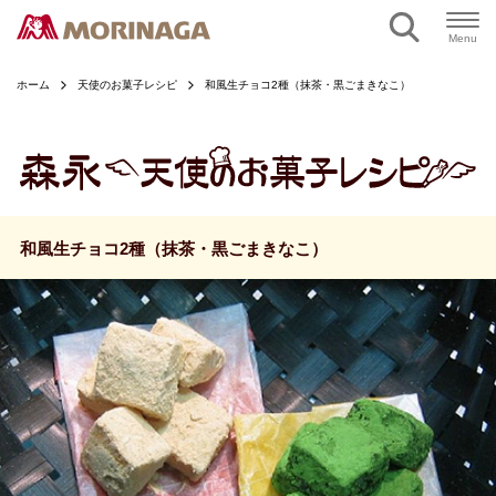
ページの本文へ
Menu
ホーム
天使のお菓子レシピ
和風生チョコ2種（抹茶・黒ごまきなこ）
和風生チョコ2種（抹茶・黒ごまきなこ）