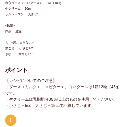
森永ダース＜白いダース＞ …2箱（100g）
生クリーム …50ml
ラムレーズン …大さじ1
<抹茶>
抹茶 …適宜
Ａ <黒ごまきなこ>
黒ごま …小さじ1/2
きなこ …大さじ1〜
ポイント
【レシピについてのご注意】
・ダース＜ミルク＞、＜ビター＞、白いダースは1箱12粒（45g）
です。
・生クリームは乳脂肪分35％以上のものを使用してください。
・小さじ＝5cc、大さじ＝15ccで計算しています。
1