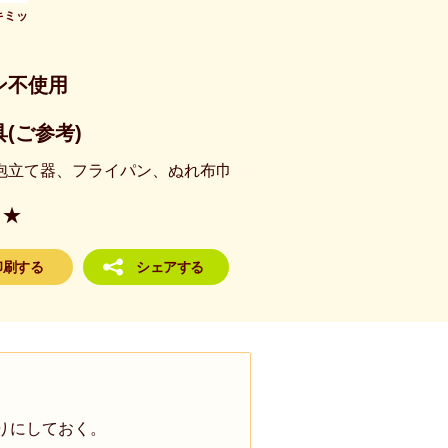
キミッ
ン不使用
(ご参考)
泡立て器、フライパン、ぬれ布巾
★
印刷する
シェアする
りにしておく。