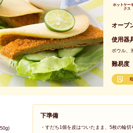
ホットケー
クス
オーブ
使用器具
ボウル、
難易度
下準備
・すだち1個を皮はついたまま、5枚の輪切
0g)