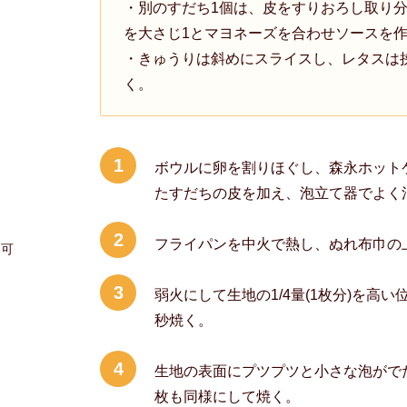
・別のすだち1個は、皮をすりおろし取り
を大さじ1とマヨネーズを合わせソースを
・きゅうりは斜めにスライスし、レタスは
く。
1
ボウルに卵を割りほぐし、森永ホット
たすだちの皮を加え、泡立て器でよく
2
フライパンを中火で熱し、ぬれ布巾の
も可
3
弱火にして生地の1/4量(1枚分)を高
秒焼く。
4
生地の表面にプツプツと小さな泡がで
枚も同様にして焼く。