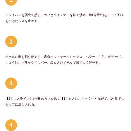
フライパンを弱火で熱し、カブとウインナーを軽く炒め、塩(分量外)をふって下味
をつけたら火を止める。
2
ボールに卵を割りほぐし、森永ホットケーキミックス、バター、牛乳、粉チーズ、
しょう油、ブラックペッパー、塩を入れて泡立て器でよく混ぜる。
3
【2】にスライスした4枚のカブを除く【1】を入れ、さっくりと混ぜて、1/4量ずつ
カップに流し入れる。
4