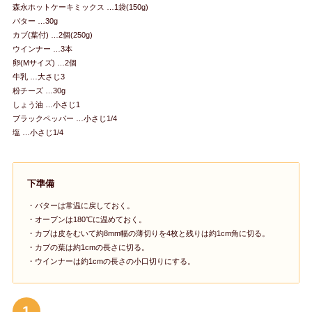
森永ホットケーキミックス …1袋(150g)
バター …30g
カブ(葉付) …2個(250g)
ウインナー …3本
卵(Mサイズ) …2個
牛乳 …大さじ3
粉チーズ …30g
しょう油 …小さじ1
ブラックペッパー …小さじ1/4
塩 …小さじ1/4
下準備
・バターは常温に戻しておく。
・オーブンは180℃に温めておく。
・カブは皮をむいて約8mm幅の薄切りを4枚と残りは約1cm角に切る。
・カブの葉は約1cmの長さに切る。
・ウインナーは約1cmの長さの小口切りにする。
1