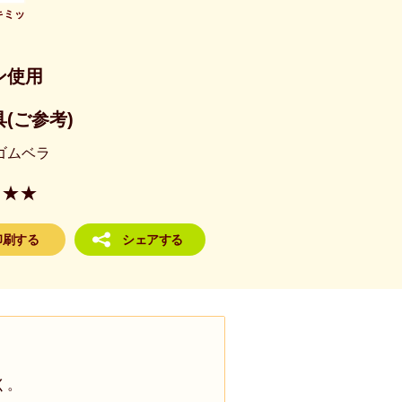
キミッ
ン使用
(ご参考)
ゴムベラ
★★
印刷する
シェアする
く。