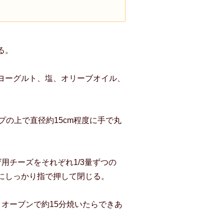
る。
ヨーグルト、塩、オリーブオイル、
。
プの上で直径約15cm程度に手で丸
用チーズをそれぞれ1/3量ずつの
にしっかり指で押して閉じる。
オーブンで約15分焼いたらできあ