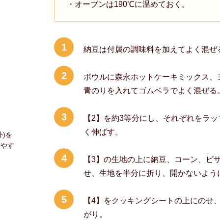
・オーブンは190℃に温めておく。
1
納豆は付属の調味料を加えてよく混ぜ
2
ボウルに森永ホットケーキミックス、
青のりを入れてゴムベラでよく混ぜる
3
【2】を約3等分にし、それぞれをラッ
く伸ばす。
)を
りやす
4
【3】の生地の上に納豆、コーン、ピザ
せ、生地を半分に折り、開かないよう
5
【4】をクッキングシートの上にのせ、
がり。