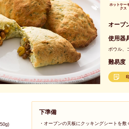
ホットケー
クス
オーブ
使用器具
ボウル、
難易度
下準備
・オーブンの天板にクッキングシートを敷
0g)