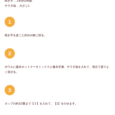
焼き芋 …1本(約180g)
サラダ油 …大さじ1
1
焼き芋を皮ごと約2cm角に切る。
2
ボウルに森永ホットケーキミックスと森永甘酒、サラダ油を入れて、泡立て器でよ
く混ぜる。
3
カップの約1/2量まで【２】を入れて、【1】をのせます。