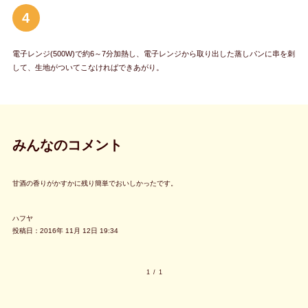
4
電子レンジ(500W)で約6～7分加熱し、電子レンジから取り出した蒸しパンに串を刺
して、生地がついてこなければできあがり。
みんなのコメント
甘酒の香りがかすかに残り簡単でおいしかったです。
ハフヤ
投稿日：2016年 11月 12日 19:34
1
/
1