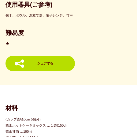
使用器具(ご参考)
包丁、ボウル、泡立て器、電子レンジ、竹串
難易度
★
シェアする
材料
(カップ直径6cm 5個分)
森永ホットケーキミックス …１袋(150g)
森永甘酒 …190ml