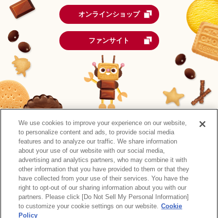
オンラインショップ
ファンサイト
We use cookies to improve your experience on our website,
to personalize content and ads, to provide social media
features and to analyze our traffic. We share information
about your use of our website with our social media,
advertising and analytics partners, who may combine it with
other information that you have provided to them or that they
森永製菓公式アカウント一覧
have collected from your use of their services. You have the
right to opt-out of our sharing information about you with our
サイトマップ
RSSの配信について
プライバシーポリシー
partners. Please click [Do Not Sell My Personal Information]
ウェブアクセシビリティ
ご利用規約
リンク
to customize your cookie settings on our website.
Cookie
Policy