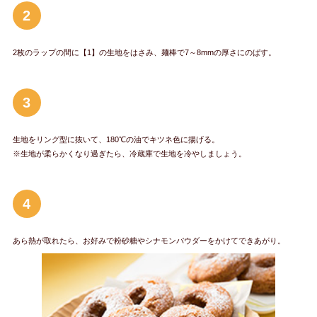
2
2枚のラップの間に【1】の生地をはさみ、麺棒で7～8mmの厚さにのばす。
3
生地をリング型に抜いて、180℃の油でキツネ色に揚げる。
※生地が柔らかくなり過ぎたら、冷蔵庫で生地を冷やしましょう。
4
あら熱が取れたら、お好みで粉砂糖やシナモンパウダーをかけてできあがり。