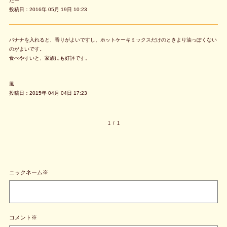
たー
投稿日：2016年 05月 19日 10:23
バナナを入れると、香りがよいですし、ホットケーキミックスだけのときより油っぽくない
のがよいです。
食べやすいと、家族にも好評です。
風
投稿日：2015年 04月 04日 17:23
1
/
1
ニックネーム※
コメント※