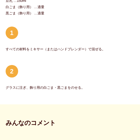
豆乳 …150ml
白ごま（飾り用） …適量
黒ごま（飾り用） …適量
1
すべての材料をミキサー（またはハンドブレンダー）で混ぜる。
2
グラスに注ぎ、飾り用の白ごま・黒ごまをのせる。
みんなのコメント