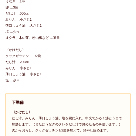
うなぎ …1串
卵 …3個
だし汁 …600cc
みりん …小さじ1
薄口しょう油 …大さじ1
塩 …少々
オクラ、木の芽、粉山椒など …適量
〈かけだし〉
クックゼラチン …1/2袋
だし汁 …200cc
みりん …小さじ1
薄口しょう油 …小さじ1
塩 …少々
下準備
〈かけだし〉
だし汁、みりん、薄口しょう油、塩を鍋に入れ、中火でかるく沸とうまで
加熱します。（またはうなぎのタレをだし汁で薄めたものを使います。）
火からおろし、クックゼラチン1/2袋を加えて、冷やし固めます。