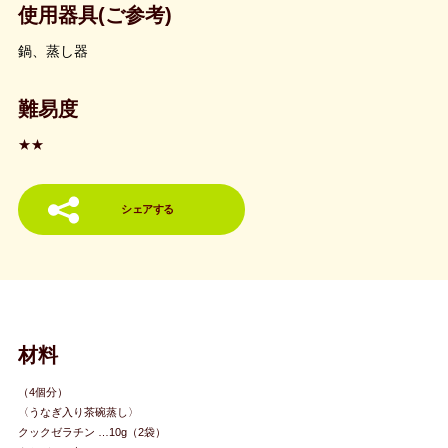
使用器具(ご参考)
鍋、蒸し器
難易度
★★
シェアする
材料
（4個分）
〈うなぎ入り茶碗蒸し〉
クックゼラチン …10g（2袋）