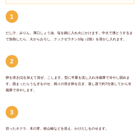
1
だし汁、みりん、薄口しょう油、塩を鍋に入れ火にかけます。中火で沸とうするま
で加熱したら、火からおろし、クックゼラチン10g（2袋）を溶かし入れます。
2
卵を溶き[1]を加えて混ぜ、こします。型に半量を流し入れ冷蔵庫で冷やし固めま
す。固まったらうなぎをのせ、残りの溶き卵を注ぎ、蒸し器で約7分蒸してから冷
蔵庫で冷やします。
3
切ったオクラ、木の芽、粉山椒などを添え、かけだしをのせます。