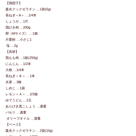
【鶏団子】
森永クックゼラチン …1袋(5g)
長ねぎ＜A＞ …1/4本
しょうが …1片
鶏ひき肉 …200g
卵（Mサイズ） …1個
片栗粉 …小さじ1
塩 …2g
【具材】
鶏もも肉 …1枚(250g)
にんじん …1/2本
大根 …1/4本
長ねぎ＜Ｂ＞ …1本
水菜 …3株
しめじ …1袋
レモン＜Ａ＞ …2/3個
ゆでうどん …2玉
あらびき黒こしょう …適量
パセリ …適量
オリーブオイル …適量
【ベース】
森永クックゼラチン …2袋(10g)