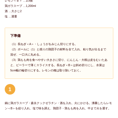
レモン＜Ｂ＞ …1/3個
鶏ガラスープ …1,200ml
酒 …大さじ2
塩 …適量
下準備
（1）長ねぎ＜A＞・しょうがをみじん切りにする。
（2）ボールに（1）と残りの鶏団子の材料を全て入れ、粘り気が出るまで
混ぜ、一口大に丸める。
（3）鶏もも肉を食べやすい大きさに切り、にんじん・大根は皮をむいたあ
と、ピーラーで薄くスライスする。長ねぎ＜B＞は斜め切りにし、水菜は
5cm幅の輪切りにする。レモンの種は取り除いておく。
1
鍋に鶏ガラスープ・森永クックゼラチン・酒を入れ、火にかける。沸騰したらレモ
ン＜B＞を絞り入れ、塩で味を調え、鶏団子・鶏もも肉を入れ、中まで火を通す。