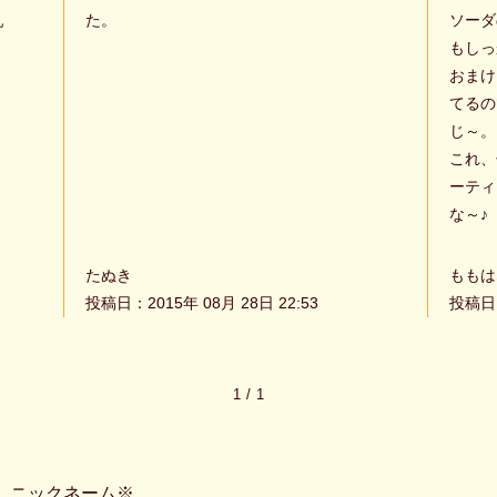
乳
た。
ソーダ
もしっ
おまけ
てるの
じ～。
これ、
ーティ
な～♪
たぬき
ももは
投稿日：2015年 08月 28日 22:53
投稿日：
1
/
1
ニックネーム※