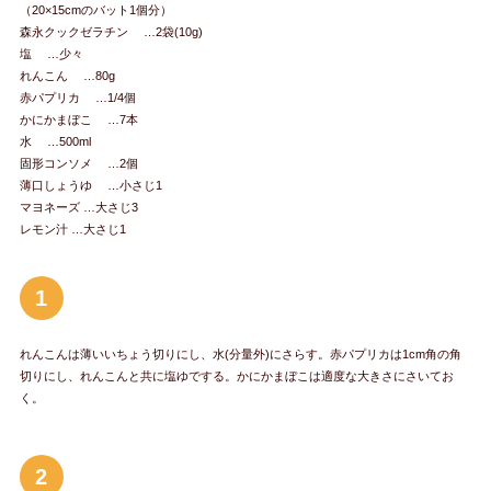
（20×15cmのバット1個分）
森永クックゼラチン …2袋(10g)
塩 …少々
れんこん …80g
赤パプリカ …1/4個
かにかまぼこ …7本
水 …500ml
固形コンソメ …2個
薄口しょうゆ …小さじ1
マヨネーズ …大さじ3
レモン汁 …大さじ1
1
れんこんは薄いいちょう切りにし、水(分量外)にさらす。赤パプリカは1cm角の角
切りにし、れんこんと共に塩ゆでする。かにかまぼこは適度な大きさにさいてお
く。
2