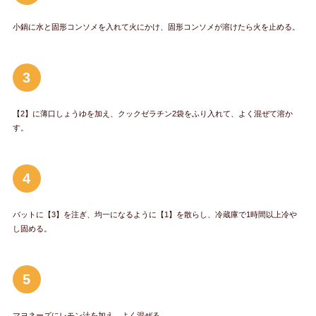
小鍋に水と固形コンソメを入れて火にかけ、固形コンソメが溶けたら火を止める。
3
【2】に薄口しょうゆを加え、クックゼラチン2袋をふり入れて、よく混ぜて溶か
す。
4
バットに【3】を注ぎ、均一になるように【1】を散らし、冷蔵庫で1時間以上冷や
し固める。
5
マヨネーズにレモン汁を加え、よく混ぜる。