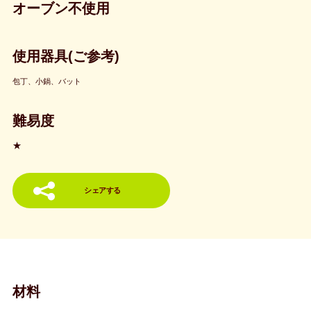
オーブン不使用
使用器具(ご参考)
包丁、小鍋、バット
難易度
★
シェアする
材料