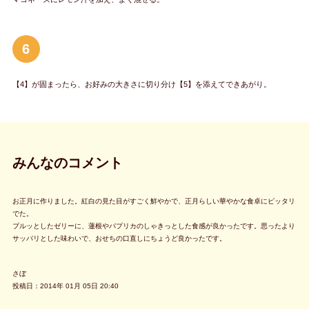
6
【4】が固まったら、お好みの大きさに切り分け【5】を添えてできあがり。
みんなのコメント
お正月に作りました。紅白の見た目がすごく鮮やかで、正月らしい華やかな食卓にピッタリ
でた。
プルッとしたゼリーに、蓮根やパプリカのしゃきっとした食感が良かったです。思ったより
サッパリとした味わいで、おせちの口直しにちょうど良かったです。
さぼ
投稿日：2014年 01月 05日 20:40