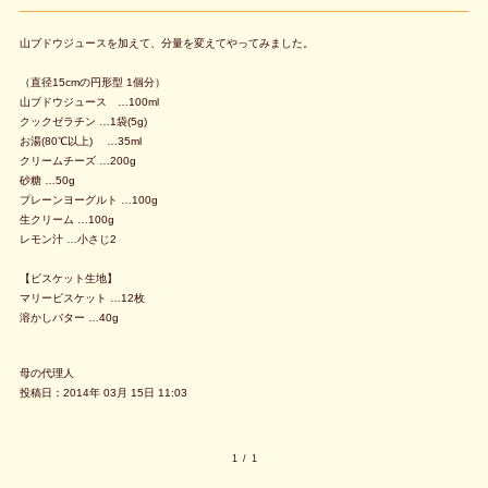
山ブドウジュースを加えて、分量を変えてやってみました。
（直径15cmの円形型 1個分）
山ブドウジュース …100ml
クックゼラチン …1袋(5g)
お湯(80℃以上) …35ml
クリームチーズ …200g
砂糖 …50g
プレーンヨーグルト …100g
生クリーム …100g
レモン汁 …小さじ2
【ビスケット生地】
マリービスケット …12枚
溶かしバター …40g
母の代理人
投稿日：2014年 03月 15日 11:03
1
/
1