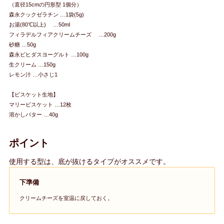
（直径15cmの円形型 1個分）
森永クックゼラチン …1袋(5g)
お湯(80℃以上) …50ml
フィラデルフィアクリームチーズ …200g
砂糖 …50g
森永ビヒダスヨーグルト …100g
生クリーム …150g
レモン汁 …小さじ1
【ビスケット生地】
マリービスケット …12枚
溶かしバター …40g
ポイント
使用する型は、底が抜けるタイプがオススメです。
下準備
クリームチーズを室温に戻しておく。