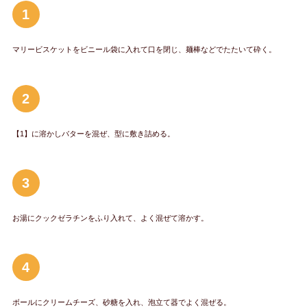
1
マリービスケットをビニール袋に入れて口を閉じ、麺棒などでたたいて砕く。
2
【1】に溶かしバターを混ぜ、型に敷き詰める。
3
お湯にクックゼラチンをふり入れて、よく混ぜて溶かす。
4
ボールにクリームチーズ、砂糖を入れ、泡立て器でよく混ぜる。