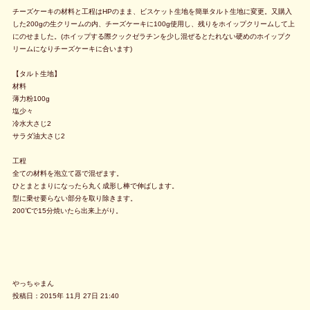
チーズケーキの材料と工程はHPのまま、ビスケット生地を簡単タルト生地に変更。又購入
した200gの生クリームの内、チーズケーキに100g使用し、残りをホイップクリームして上
にのせました。(ホイップする際クックゼラチンを少し混ぜるとたれない硬めのホイップク
リームになりチーズケーキに合います)
【タルト生地】
材料
薄力粉100g
塩少々
冷水大さじ2
サラダ油大さじ2
工程
全ての材料を泡立て器で混ぜます。
ひとまとまりになったら丸く成形し棒で伸ばします。
型に乗せ要らない部分を取り除きます。
200℃で15分焼いたら出来上がり。
やっちゃまん
投稿日：2015年 11月 27日 21:40