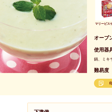
マリービス
オーブ
使用器具
鍋、ミキ
難易度