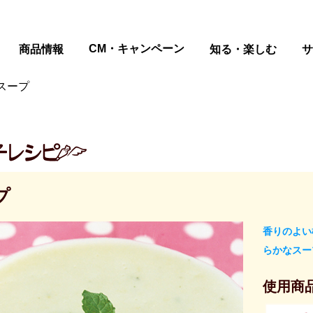
ページの本文へ
CM・キャンペーン
商品情報
知る・楽しむ
サ
スープ
プ
香りのよい
らかなスー
使用商