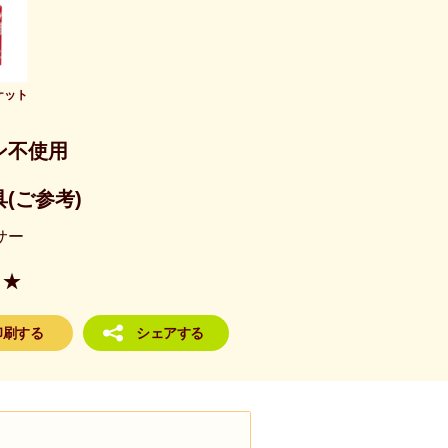
ケット
ン不使用
(ご参考)
サー
★
印刷する
シェアする