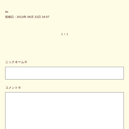
ito
投稿日：2013年 06月 22日 16:57
1
/
1
ニックネーム※
コメント※