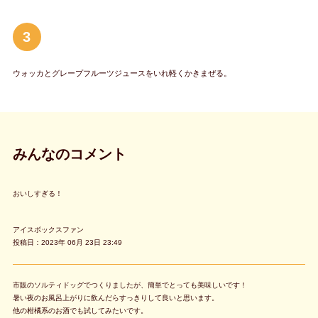
3
ウォッカとグレープフルーツジュースをいれ軽くかきまぜる。
みんなのコメント
おいしすぎる！
アイスボックスファン
投稿日：2023年 06月 23日 23:49
市販のソルティドッグでつくりましたが、簡単でとっても美味しいです！
暑い夜のお風呂上がりに飲んだらすっきりして良いと思います。
他の柑橘系のお酒でも試してみたいです。