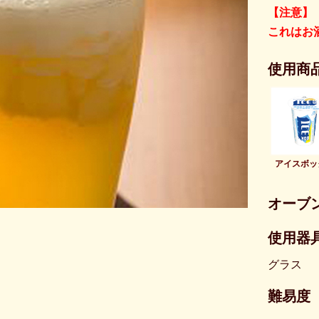
【注意】
これはお
使用商
アイスボッ
オーブ
使用器具
グラス
難易度