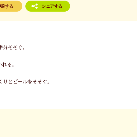
印刷する
シェアする
半分そそぐ。
いれる。
くりとビールをそそぐ。