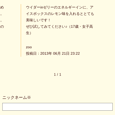
多め
ウイダーinゼリーのエネルギーインに、ア
た。
イスボックスのレモン味を入れるととても
う。
美味しいです！
ルの
ぜひ試してみてください♪（17歳・女子高
生）
zoo
投稿日：2013年 06月 21日 23:22
1
/
1
ニックネーム※