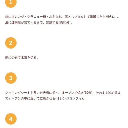
1
鍋にオレンジ・グラニュー糖・水を入れ、落としブタをして沸騰したら弱火にし、
皮に透明感が出てくるまで、加熱する(約20分)。
2
網にのせて水気を切る。
3
クッキングシートを敷いた天板に並べ、オーブンで焼き(30分)、そのまま冷めるま
でオーブンの中に置いて乾燥させる(オレンジコンフィ)。
4