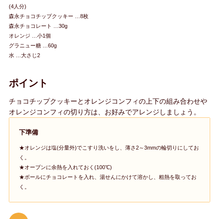
(4人分)
森永チョコチップクッキー …8枚
森永チョコレート …30g
オレンジ …小1個
グラニュー糖 …60g
水 …大さじ2
ポイント
チョコチップクッキーとオレンジコンフィの上下の組み合わせや
オレンジコンフィの切り方は、お好みでアレンジしましょう。
下準備
★オレンジは塩(分量外)でこすり洗いをし、薄さ2～3mmの輪切りにしてお
く。
★オーブンに余熱を入れておく(100℃)
★ボールにチョコレートを入れ、湯せんにかけて溶かし、粗熱を取ってお
く。