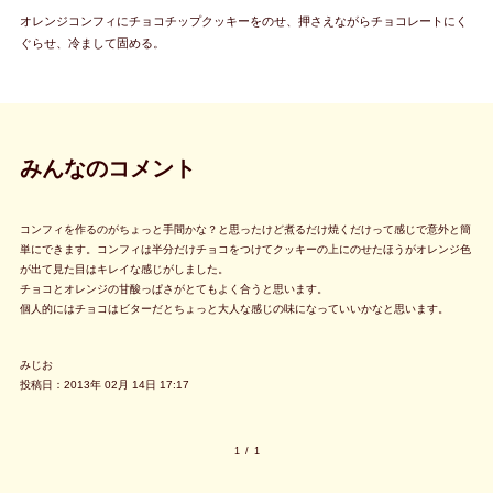
オレンジコンフィにチョコチップクッキーをのせ、押さえながらチョコレートにく
ぐらせ、冷まして固める。
みんなのコメント
コンフィを作るのがちょっと手間かな？と思ったけど煮るだけ焼くだけって感じで意外と簡
単にできます。コンフィは半分だけチョコをつけてクッキーの上にのせたほうがオレンジ色
が出て見た目はキレイな感じがしました。
チョコとオレンジの甘酸っぱさがとてもよく合うと思います。
個人的にはチョコはビターだとちょっと大人な感じの味になっていいかなと思います。
みじお
投稿日：2013年 02月 14日 17:17
1
/
1