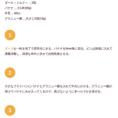
ダース＜ミルク＞ …2箱
バナナ …小1本(90g)
牛乳 …60cc
グラニュー糖 …大さじ2強(14g)
1
ダース
を一粒を包丁で四等分にきる。バナナを8mm角に切る。ビンは熱湯に入れて
沸騰消毒し、清潔な布巾に伏せて自然乾燥させる。
2
小さなフライパンにバナナとグラニュー糖を入れて中火にかける。グラニュー糖が
溶けてバナナに火が入ってくるので、焦げないように木べらでかき混ぜる。
3