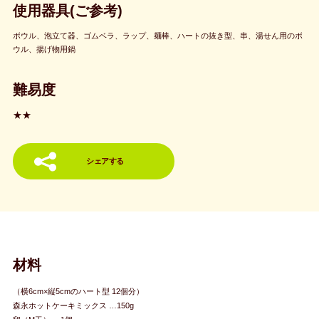
使用器具(ご参考)
ボウル、泡立て器、ゴムベラ、ラップ、麺棒、ハートの抜き型、串、湯せん用のボ
ウル、揚げ物用鍋
難易度
★★
シェアする
材料
（横6cm×縦5cmのハート型 12個分）
森永ホットケーキミックス …150g