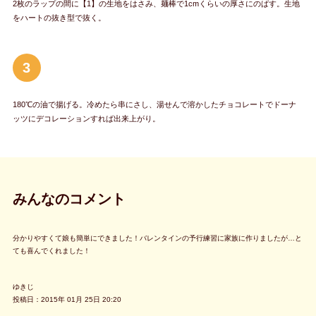
2枚のラップの間に【1】の生地をはさみ、麺棒で1cmくらいの厚さにのばす。生地
をハートの抜き型で抜く。
3
180℃の油で揚げる。冷めたら串にさし、湯せんで溶かしたチョコレートでドーナ
ッツにデコレーションすれば出来上がり。
みんなのコメント
分かりやすくて娘も簡単にできました！バレンタインの予行練習に家族に作りましたが…と
ても喜んでくれました！
ゆきじ
投稿日：2015年 01月 25日 20:20