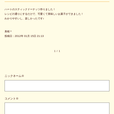
ハートのスティックドーナッツ作りました！
レシピの通りにするだけで、可愛くて美味しいお菓子ができました！
わかりやすいし、楽しかったです♪
美桜＊
投稿日：2012年 01月 15日 21:13
1
/
1
ニックネーム※
コメント※