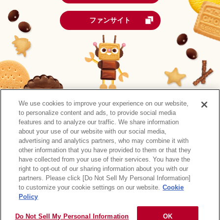
ファンサイト
We use cookies to improve your experience on our website,
to personalize content and ads, to provide social media
features and to analyze our traffic. We share information
about your use of our website with our social media,
advertising and analytics partners, who may combine it with
other information that you have provided to them or that they
森永製菓公式アカウント一覧
have collected from your use of their services. You have the
right to opt-out of our sharing information about you with our
サイトマップ
RSSの配信について
プライバシーポリシー
partners. Please click [Do Not Sell My Personal Information]
ウェブアクセシビリティ
ご利用規約
リンク
to customize your cookie settings on our website.
Cookie
Policy
Do Not Sell My Personal Information
OK