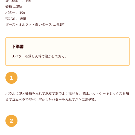
卵（M玉） …1個
砂糖 …20g
バター …20g
揚げ油 …適量
ダース＜ミルク＞・白いダース …各1箱
下準備
★バターを湯せん等で溶かしておく。
1
ボウルに卵と砂糖を入れて泡立て器でよく混ぜる。 森永ホットケーキミックスを加
えてゴムベラで混ぜ、溶かしたバターを入れてさらに混ぜる。
2