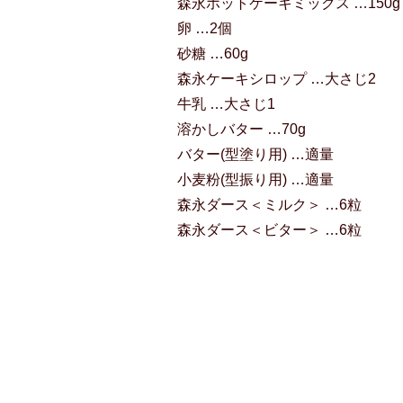
森永ホットケーキミックス …150g
卵 …2個
砂糖 …60g
森永ケーキシロップ …大さじ2
牛乳 …大さじ1
溶かしバター …70g
バター(型塗り用) …適量
小麦粉(型振り用) …適量
森永ダース＜ミルク＞ …6粒
森永ダース＜ビター＞ …6粒