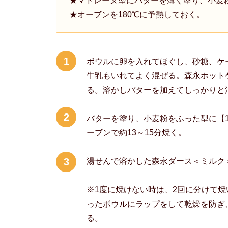
★マドレーヌ型にバターを薄く塗り、小麦
★オーブンを180℃に予熱しておく。
1
ボウルに卵を入れてほぐし、砂糖、ケ
牛乳もいれてよく混ぜる。森永ホット
る。溶かしバターを加えてしっかりと
2
バターを塗り、小麦粉をふった型に【1
ーブンで約13～15分焼く。
3
湯せんで溶かした森永ダース＜ミルク
※1度に焼けない時は、2回に分けて焼
ったボウルにラップをして乾燥を防ぎ
る。