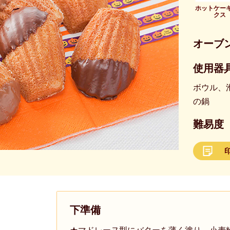
ホットケー
クス
オーブ
使用器具
ボウル、
の鍋
難易度
下準備