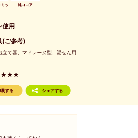
キミッ
純ココア
ン使用
(ご参考)
泡立て器、マドレーヌ型、湯せん用
★★★
印刷する
シェアする