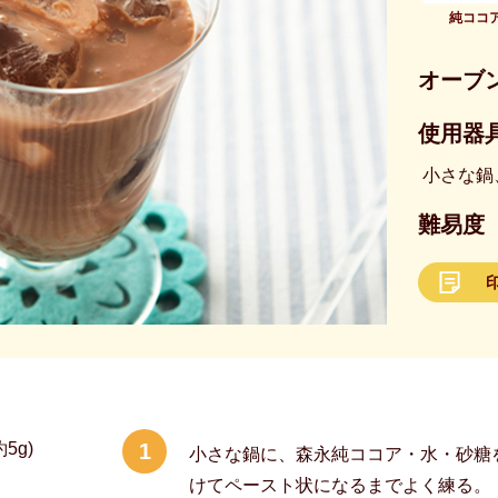
純ココ
オーブ
使用器具
小さな鍋
難易度
5g)
1
小さな鍋に、森永純ココア・水・砂糖
けてペースト状になるまでよく練る。