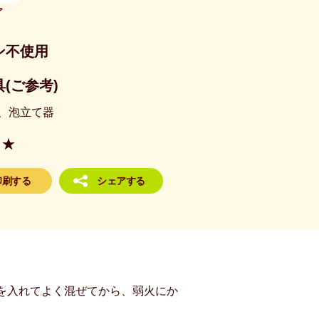
ア
ン不使用
(ご参考)
、泡立て器
★
印刷する
シェアする
を入れてよく混ぜてから、弱火にか