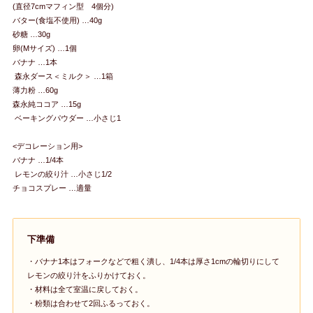
(直径7cmマフィン型 4個分)
バター(食塩不使用) …40g
砂糖 …30g
卵(Mサイズ) …1個
バナナ …1本
森永ダース＜ミルク＞ …1箱
薄力粉 …60g
森永純ココア …15g
ベーキングパウダー …小さじ1
<デコレーション用>
バナナ …1/4本
レモンの絞り汁 …小さじ1/2
チョコスプレー …適量
下準備
・バナナ1本はフォークなどで粗く潰し、1/4本は厚さ1cmの輪切りにして
レモンの絞り汁をふりかけておく。
・材料は全て室温に戻しておく。
・粉類は合わせて2回ふるっておく。