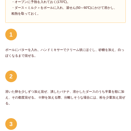
・オーブンに予熱を入れておく(170℃)。
・ダース＜ミルク＞をボールに入れ、湯せん(50～60℃)にかけて溶かし、
粗熱を取っておく。
1
ボールにバターを入れ、ハンドミキサーでクリーム状にほぐし、砂糖を加え、白っ
ぽくなるまで混ぜる。
2
溶いた卵を少しずつ加え混ぜ、潰したバナナ、溶かしたダースのうち半量を順に加
え、その都度混ぜる。 ※卵を加える際、分離しそうな場合には、粉を少量加え混ぜ
る。
3