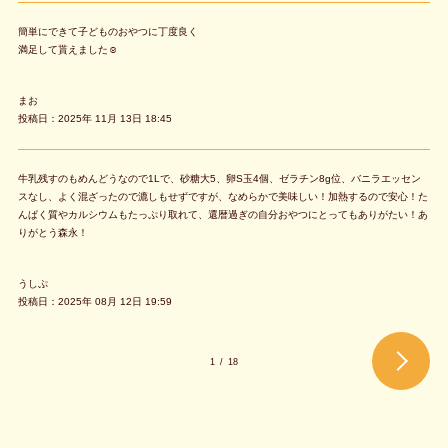
簡単にできて子どものおやつに丁度良く
満足して貰えました☺️
まお
投稿日：2025年 11月 13日 18:45
牛乳残すのもめんどうなので1Lで、砂糖大5、卵S玉4個、ゼラチン8g位、バニラエッセン
スなし、よく混ざったので漉しもせずですが、なめらかで美味しい！加熱するので安心！た
んぱく質やカルシウムもたっぷり取れて、還暦過ぎの自分おやつにとってもありがたい！あ
りがとう森永！
うしぷ
投稿日：2025年 08月 12日 19:59
1
/
18