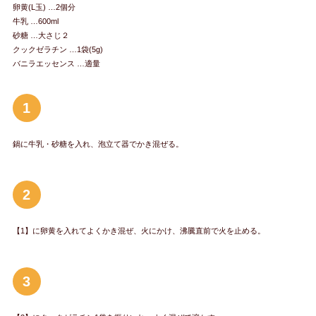
卵黄(L玉) …2個分
牛乳 …600ml
砂糖 …大さじ２
クックゼラチン …1袋(5g)
バニラエッセンス …適量
1
鍋に牛乳・砂糖を入れ、泡立て器でかき混ぜる。
2
【1】に卵黄を入れてよくかき混ぜ、火にかけ、沸騰直前で火を止める。
3