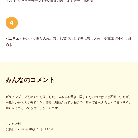
【2】にクックゼラチン1袋を振りいれ、よく混ぜて溶かす。
4
バニラエッセンスを振り入れ、茶こし等でこして型に流し入れ、冷蔵庫で冷やし固
める。
みんなのコメント
ゼラチンプリン初めてつくりました。ふるふる過ぎて固まらないのでは？と不安でしたが、
一晩おいたら大丈夫でした。卵黄も加熱されているので、焦って食べきらなくて良さそう。
柔らかくてとってもおいしかったです
しいたけ村
投稿日：2026年 06月 18日 14:54