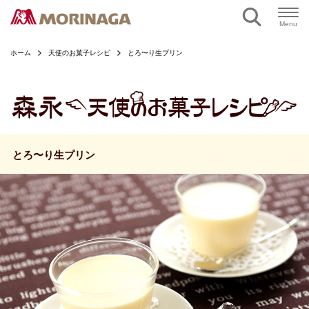
ページの本文へ
Menu
ホーム
天使のお菓子レシピ
とろ〜り生プリン
とろ〜り生プリン