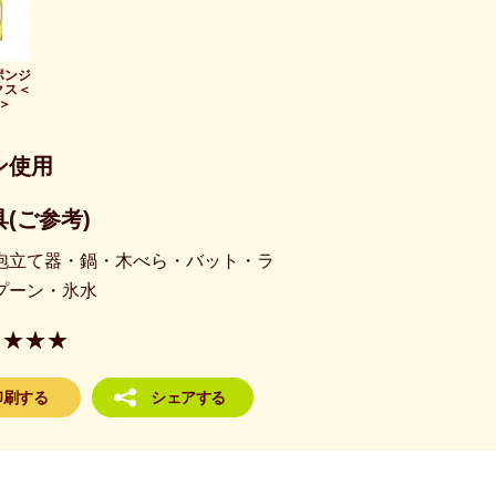
ポンジ
クス＜
＞
ン使用
(ご参考)
泡立て器・鍋・木べら・バット・ラ
プーン・氷水
★★★
印刷する
シェアする