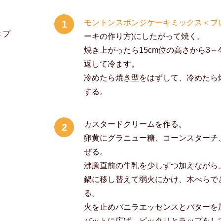
モントンスポンジケーキミックス＜プ
1
＜プ
ーキの作り方)にしたがって焼く。
焼き上がったら15cm位の高さから3
返して冷ます。
冷めたら焼き型をはずして、冷めたら
する。
カスタードクリームを作る。
2
卵黄にグラニュー糖、コーンスターチ
ぜる。
沸騰直前の牛乳を少しずつ加えながら
鍋に移し替えて弱火にかけ、木べらで
る。
火を止めバニラエッセンスとバターを
バットに広げ、ピッタリとラップをし