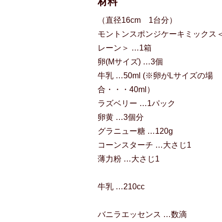
材料
（直径16cm 1台分）
モントンスポンジケーキミックス
レーン＞ …1箱
卵(Mサイズ) …3個
牛乳 …50ml (※卵がLサイズの場
合・・・40ml）
ラズベリー …1パック
卵黄 …3個分
グラニュー糖 …120g
コーンスターチ …大さじ1
薄力粉 …大さじ1
牛乳 …210cc
バニラエッセンス …数滴