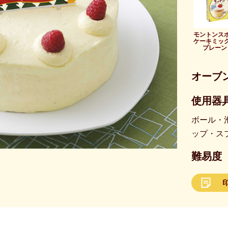
モントンス
ケーキミッ
プレーン
オーブ
使用器具
ボール・
ップ・ス
難易度