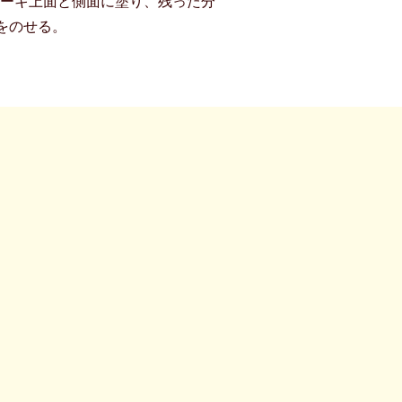
ケーキ上面と側面に塗り、残った分
をのせる。