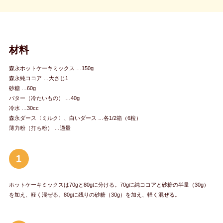
材料
森永ホットケーキミックス …150g
森永純ココア …大さじ1
砂糖 …60g
バター（冷たいもの） …40g
冷水 …30cc
森永ダース〈ミルク〉、白いダース …各1/2箱（6粒）
薄力粉（打ち粉） …適量
1
ホットケーキミックスは70gと80gに分ける。70gに純ココアと砂糖の半量（30g）
を加え、軽く混ぜる。80gに残りの砂糖（30g）を加え、軽く混ぜる。