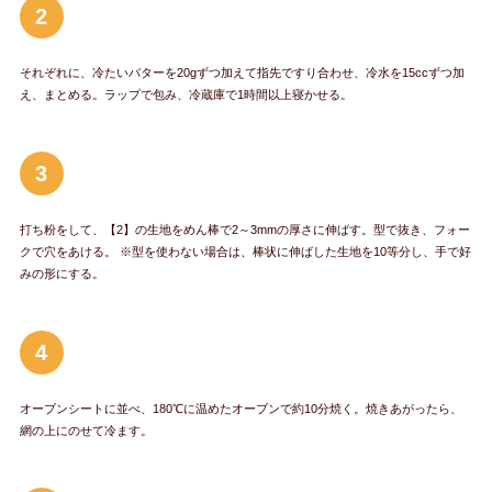
2
それぞれに、冷たいバターを20gずつ加えて指先ですり合わせ、冷水を15ccずつ加
え、まとめる。ラップで包み、冷蔵庫で1時間以上寝かせる。
3
打ち粉をして、【2】の生地をめん棒で2～3mmの厚さに伸ばす。型で抜き、フォー
クで穴をあける。 ※型を使わない場合は、棒状に伸ばした生地を10等分し、手で好
みの形にする。
4
オーブンシートに並べ、180℃に温めたオーブンで約10分焼く。焼きあがったら、
網の上にのせて冷ます。