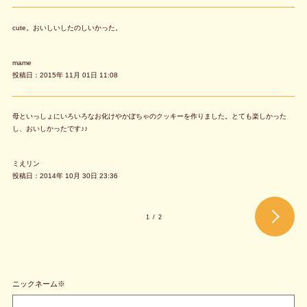
cute。おいしいしたのしいかった。
mame
投稿日：2015年 11月 01日 11:08
母といっしょにいろいろなお化けやかぼちゃのクッキーを作りました。とても楽しかった
し、おいしかったです♪♪
ミえリン
投稿日：2014年 10月 30日 23:36
1
/
2
ニックネーム※