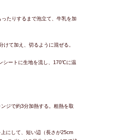
もったりするまで泡立て、牛乳を加
に分けて加え、切るように混ぜる。
シートに生地を流し、170℃に温
。
レンジで約3分加熱する。粗熱を取
上にして、短い辺（長さが25cm