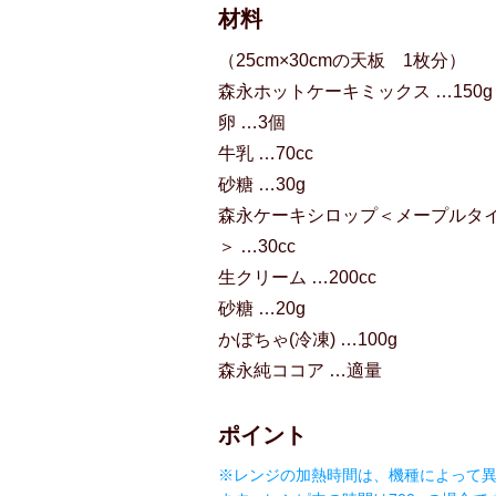
材料
（25cm×30cmの天板 1枚分）
森永ホットケーキミックス …150g
卵 …3個
牛乳 …70cc
砂糖 …30g
森永ケーキシロップ＜メープルタ
＞ …30cc
生クリーム …200cc
砂糖 …20g
かぼちゃ(冷凍) …100g
森永純ココア …適量
ポイント
※レンジの加熱時間は、機種によって