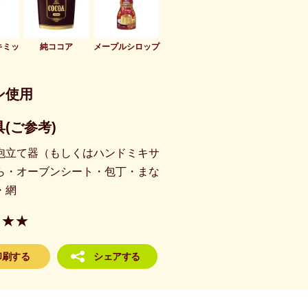
キミッ
純ココア
メープルシロップ
ン使用
(ご参考)
泡立て器（もしくはハンドミキサ
ら・オーブンシート・包丁・まな
・網
★★
印刷する
シェアする