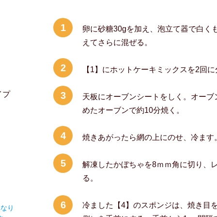
1
卵に砂糖30gを加え、泡立て器で白く
えてさらに混ぜる。
2
【1】にホットケーキミックスを2回
イプ
3
天板にオーブンシートをしく。オーブン
めたオーブンで約10分焼く。
4
焼きあがったら網の上にのせ、冷ます
5
解凍したかぼちゃを8ｍｍ角に切り、
る。
6
冷ました【4】のスポンジは、焼き目を
異なり