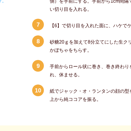
す。
側）を手前にする。手前から1cm間
い切り目を入れる。
7
【6】で切り目を入れた面に、ハケで
8
砂糖20ｇを加えて8分立てにした生ク
かぼちゃをちらす。
9
手前からロール状に巻き、巻き終わり
れ、休ませる。
10
紙でジャック・オ・ランタンの顔の型
上から純ココアを振る。