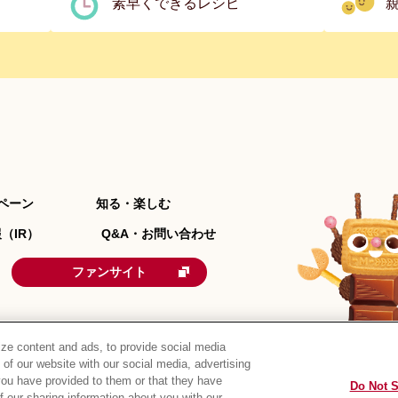
素早くできるレシピ
ペーン
知る・楽しむ
（IR）
Q&A・お問い合わせ
ファンサイト
ze content and ads, to provide social media
 of our website with our social media, advertising
you have provided to them or that they have
Do Not S
of our sharing information about you with our