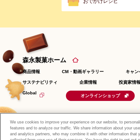
おでかけレシピ
森永製菓ホーム
商品情報
CM・動画ギャラリー
キャン
サステナビリティ
企業情報
投資家情報
Global
オンラインショップ
We use cookies to improve your experience on our website, to personali
features and to analyze our traffic. We share information about your use
and analytics partners, who may combine it with other information that 
collected from your use of their services. You have the right to opt-out 