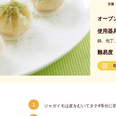
甘酒
オーブ
使用器具
鍋、包丁
難易度
1
ジャガイモは皮をむいてタテ4等分に