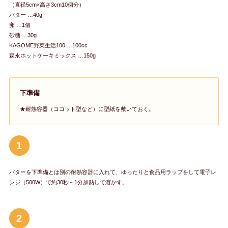
（直径5cm×高さ3cm10個分）
バター …40g
卵 …1個
砂糖 …30g
KAGOME野菜生活100 …100cc
森永ホットケーキミックス …150g
下準備
★耐熱容器（ココット型など）に型紙を敷いておく。
1
バターを下準備とは別の耐熱容器に入れて、ゆったりと食品用ラップをして電子レ
ンジ（500W）で約30秒～1分加熱して溶かす。
2