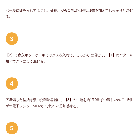
ボールに卵を入れてほぐし、砂糖、KAGOME野菜生活100を加えてしっかりと混ぜ
る。
3
【2】に森永ホットケーキミックスを入れて、しっかりと混ぜて、【1】のバターを
加えてさらによく混ぜる。
4
下準備した型紙を敷いた耐熱容器に、【3】の生地を約1/10量ずつ流しいれて、5個
ずつ電子レンジ（500W）で約2～3分加熱する。
5