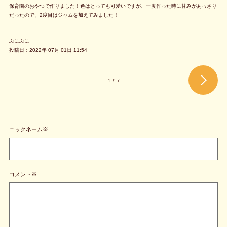
保育園のおやつで作りました！色はとっても可愛いですが、一度作った時に甘みがあっさり
だったので、2度目はジャムを加えてみました！
ぷにぷに
投稿日：2022年 07月 01日 11:54
1
/
7
ニックネーム※
コメント※