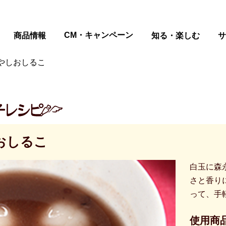
ページの本文へ
CM・キャンペーン
商品情報
知る・楽しむ
サ
やしおしるこ
おしるこ
白玉に森
さと香り
って、手
使用商