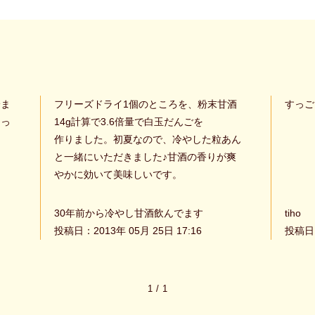
冷ま
フリーズドライ1個のところを、粉末甘酒
すっご
まっ
14g計算で3.6倍量で白玉だんごを
作りました。初夏なので、冷やした粒あん
と一緒にいただきました♪甘酒の香りが爽
やかに効いて美味しいです。
30年前から冷やし甘酒飲んでます
tiho
投稿日：2013年 05月 25日 17:16
投稿日：
1
/
1