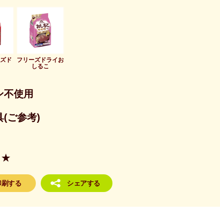
ーズド
フリーズドライお
しるこ
ン不使用
(ご参考)
★
印刷する
シェアする