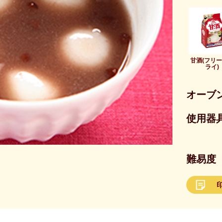
甘酒(フリ
ライ)
オーブ
使用器具
難易度