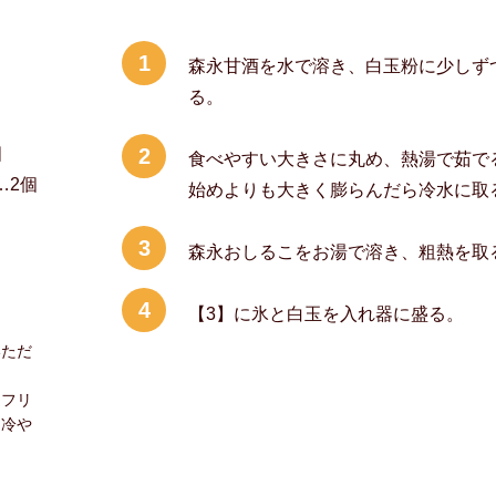
1
森永甘酒を水で溶き、白玉粉に少しず
る。
個
2
食べやすい大きさに丸め、熱湯で茹で
…2個
始めよりも大きく膨らんだら冷水に取
3
森永おしるこをお湯で溶き、粗熱を取
4
【3】に氷と白玉を入れ器に盛る。
いただ
（フリ
り冷や