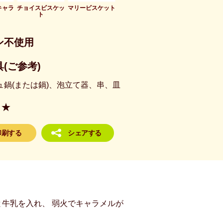
キャラ
チョイスビスケッ
マリービスケット
ト
ン不使用
(ご参考)
ュ鍋(または鍋)、泡立て器、串、皿
★
印刷する
シェアする
と牛乳を入れ、 弱火でキャラメルが