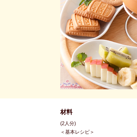
材料
(2人分)
＜基本レシピ＞