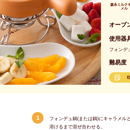
森永ミルク
メル
オーブ
使用器具
フォンデ
難易度
1
フォンデュ鍋(または鍋)にキャラメル
溶けるまで混ぜ合わせる。