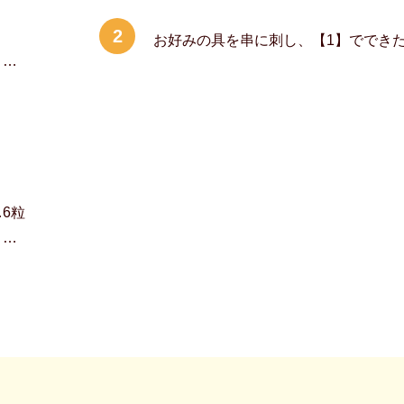
2
お好みの具を串に刺し、【1】ででき
 …
…6粒
 …