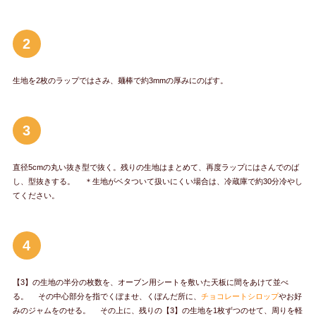
2
生地を2枚のラップではさみ、麺棒で約3mmの厚みにのばす。
3
直径5cmの丸い抜き型で抜く。残りの生地はまとめて、再度ラップにはさんでのば
し、型抜きする。 ＊生地がベタついて扱いにくい場合は、冷蔵庫で約30分冷やし
てください。
4
【3】の生地の半分の枚数を、オーブン用シートを敷いた天板に間をあけて並べ
る。 その中心部分を指でくぼませ、くぼんだ所に、
チョコレートシロップ
やお好
みのジャムをのせる。 その上に、残りの【3】の生地を1枚ずつのせて、周りを軽