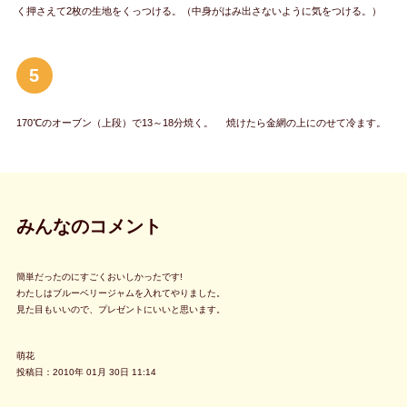
く押さえて2枚の生地をくっつける。（中身がはみ出さないように気をつける。）
5
170℃のオーブン（上段）で13～18分焼く。 焼けたら金網の上にのせて冷ます。
みんなのコメント
簡単だったのにすごくおいしかったです!
わたしはブルーベリージャムを入れてやりました。
見た目もいいので、プレゼントにいいと思います。
萌花
投稿日：2010年 01月 30日 11:14