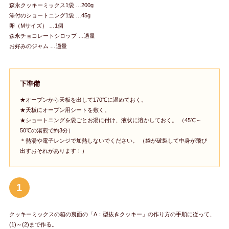
森永クッキーミックス1袋 …200g
添付のショートニング1袋 …45g
卵（Mサイズ） …1個
森永チョコレートシロップ …適量
お好みのジャム …適量
下準備
★オーブンから天板を出して170℃に温めておく。
★天板にオーブン用シートを敷く。
★ショートニングを袋ごとお湯に付け、液状に溶かしておく。 （45℃～
50℃の湯煎で約3分）
＊熱湯や電子レンジで加熱しないでください。 （袋が破裂して中身が飛び
出すおそれがあります！）
1
クッキーミックスの箱の裏面の「A：型抜きクッキー」の作り方の手順に従って、
(1)～(2)まで作る。