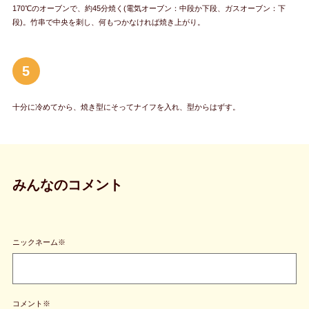
170℃のオーブンで、約45分焼く(電気オーブン：中段か下段、ガスオーブン：下
段)。竹串で中央を刺し、何もつかなければ焼き上がり。
5
十分に冷めてから、焼き型にそってナイフを入れ、型からはずす。
みんなのコメント
ニックネーム※
コメント※