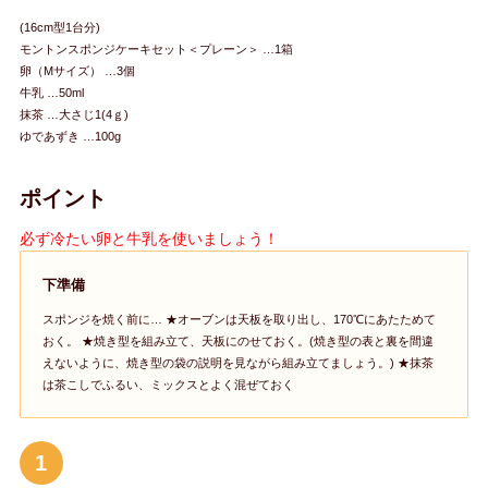
(16cm型1台分)
モントンスポンジケーキセット＜プレーン＞ …1箱
卵（Mサイズ） …3個
牛乳 …50ml
抹茶 …大さじ1(4ｇ)
ゆであずき …100g
ポイント
必ず冷たい卵と牛乳を使いましょう！
下準備
スポンジを焼く前に… ★オーブンは天板を取り出し、170℃にあたためて
おく。 ★焼き型を組み立て、天板にのせておく。(焼き型の表と裏を間違
えないように、焼き型の袋の説明を見ながら組み立てましょう。) ★抹茶
は茶こしでふるい、ミックスとよく混ぜておく
1