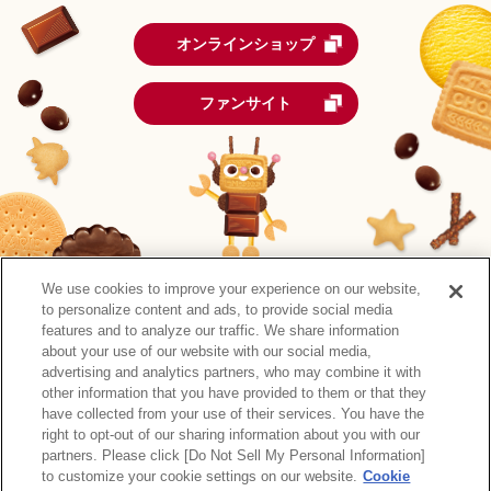
オンラインショップ
ファンサイト
We use cookies to improve your experience on our website,
to personalize content and ads, to provide social media
features and to analyze our traffic. We share information
about your use of our website with our social media,
advertising and analytics partners, who may combine it with
other information that you have provided to them or that they
森永製菓公式アカウント一覧
have collected from your use of their services. You have the
right to opt-out of our sharing information about you with our
サイトマップ
RSSの配信について
プライバシーポリシー
partners. Please click [Do Not Sell My Personal Information]
ウェブアクセシビリティ
ご利用規約
リンク
to customize your cookie settings on our website.
Cookie