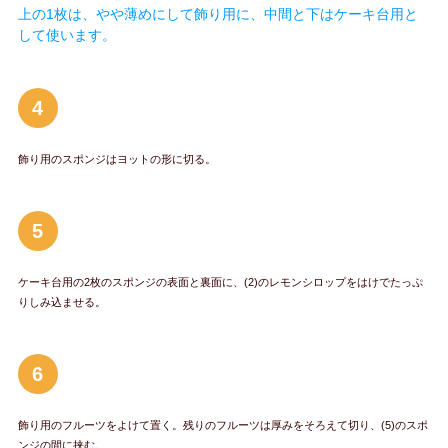
上の1枚は、やや薄めにして飾り用に、中間と下はケーキ台用と
して使います。
4
飾り用のスポンジはヨットの形に切る。
5
ケーキ台用の2枚のスポンジの表面と裏面に、(2)のレモンシロップをはけでたっぷ
りしみ込ませる。
6
飾り用のフルーツをよけて置く。残りのフルーツは厚みをそろえて切り、(5)のスポ
ンジの間に挟む。