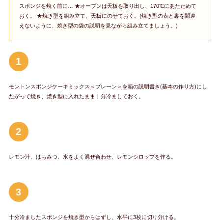
スポンジを焼く前に… ★オーブンは天板を取り出し、170℃にあたためて
おく。 ★焼き型を組み立て、天板にのせておく。(焼き型の表と裏を間違
えないように、焼き型の袋の説明を見ながら組み立てましょう。)
1
モントンスポンジケーキミックス＜プレーン＞を箱の説明書き(基本の作り方)にし
たがって焼き、焼き型に入れたまま十分冷ましておく。
2
レモン汁、はちみつ、水をよく混ぜ合わせ、レモンシロップを作る。
3
十分冷ましたスポンジを焼き型からはずし、水平に3枚に切り分ける。