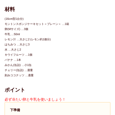
材料
(16cm型1台分)
モントンスポンジケーキセット＜プレーン＞ …1箱
卵(Mサイズ) …3個
牛乳 …50ml
レモン汁 …大さじ2 (レモン約1個分)
はちみつ …大さじ3
水 …大さじ2
キウイフルーツ …1個
バナナ …1本
みかん(缶詰) …小1缶
チェリー(缶詰) …適量
刻みココナッツ …適量
ポイント
必ず冷たい卵と牛乳を使いましょう！
下準備