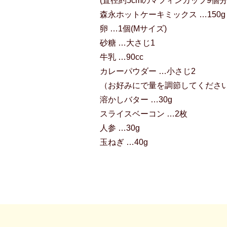
(直径約5cmのマフィンカップ9個
森永ホットケーキミックス …150g
卵 …1個(Mサイズ)
砂糖 …大さじ1
牛乳 …90cc
カレーパウダー …小さじ2
（お好みにで量を調節してくださ
溶かしバター …30g
スライスベーコン …2枚
人参 …30g
玉ねぎ …40g