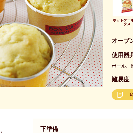
ホットケー
クス
オーブ
使用器具
ボール、
難易度
下準備