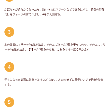
かぼちゃが柔らかくなったら、熱いうちにスプーンなどで皮をはずし、黄色の部分
だけをフォークの背でつぶし、Aを加え混ぜる。
3
別の容器にマリーを4枚敷き込み、その上に2）の1/3量を平らにのせ、その上にマリ
ーを4枚敷き込み、【2】の1/3量をのせる。これをもう一度くりかえす。
4
平らになった表面に卵黄をはけなどでぬり、ふたをせずに電子レンジで約5分加熱
する。
5