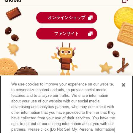
Global
オンラインショップ
ファンサイト
We use cookies to improve your experience on our website,
to personalize content and ads, to provide social media
features and to analyze our traffic. We share information
about your use of our website with our social media,
advertising and analytics partners, who may combine it with
other information that you have provided to them or that they
森永製菓公式アカウント一覧
have collected from your use of their services. You have the
right to opt-out of our sharing information about you with our
サイトマップ
RSSの配信について
プライバシーポリシー
partners. Please click [Do Not Sell My Personal Information]
ウェブアクセシビリティ
ご利用規約
リンク