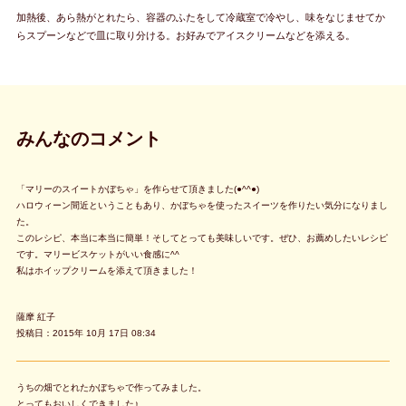
加熱後、あら熱がとれたら、容器のふたをして冷蔵室で冷やし、味をなじませてか
らスプーンなどで皿に取り分ける。お好みでアイスクリームなどを添える。
みんなのコメント
「マリーのスイートかぼちゃ」を作らせて頂きました(●^^●)
ハロウィーン間近ということもあり、かぼちゃを使ったスイーツを作りたい気分になりまし
た。
このレシピ、本当に本当に簡単！そしてとっても美味しいです。ぜひ、お薦めしたいレシピ
です。マリービスケットがいい食感に^^
私はホイップクリームを添えて頂きました！
薩摩 紅子
投稿日：2015年 10月 17日 08:34
うちの畑でとれたかぼちゃで作ってみました。
とってもおいしくできました♪