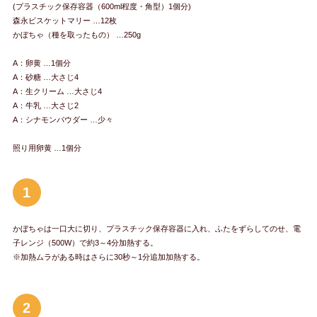
(プラスチック保存容器（600ml程度・角型）1個分)
森永ビスケットマリー …12枚
かぼちゃ（種を取ったもの） …250g
A：卵黄 …1個分
A：砂糖 …大さじ4
A：生クリーム …大さじ4
A：牛乳 …大さじ2
A：シナモンパウダー …少々
照り用卵黄 …1個分
1
かぼちゃは一口大に切り、プラスチック保存容器に入れ、ふたをずらしてのせ、電
子レンジ（500W）で約3～4分加熱する。
※加熱ムラがある時はさらに30秒～1分追加加熱する。
2