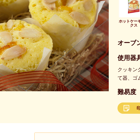
ホットケー
クス
オーブ
使用器具
クッキン
て器、ゴ
難易度