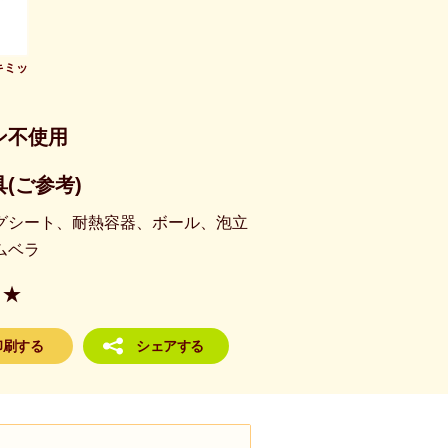
キミッ
ン不使用
(ご参考)
グシート、耐熱容器、ボール、泡立
ムベラ
★
印刷する
シェアする