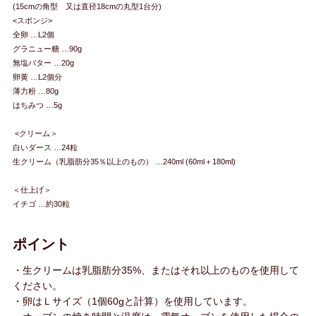
(15cmの角型 又は直径18cmの丸型1台分)
<スポンジ>
全卵 …L2個
グラニュー糖 …90g
無塩バター …20g
卵黄 …L2個分
薄力粉 …80g
はちみつ …5g
<クリーム＞
白いダース …24粒
生クリーム（乳脂肪分35％以上のもの） …240ml (60ml＋180ml)
＜仕上げ＞
イチゴ …約30粒
ポイント
・生クリームは乳脂肪分35%、またはそれ以上のものを使用して
ください。
・卵はＬサイズ（1個60gと計算）を使用しています。