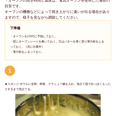
・オーブンの焼き時間と温度は、電気オーブンを使用した場合の
目安です。
オーブンの機種などによって焼き上がりに違いが出る場合があり
ますので、様子を見ながら調節してください。
下準備
・オーブンを170℃に予熱しておく。
・型にオーブンシートを敷いておく。又はバターを薄く塗り薄力粉をふる
っておく。（共に分量外）
・薄力粉をふるっておく。
1
★スポンジ ボウルに全卵、卵黄、グラニュー糖を入れ、泡立て器で白っぽくもった
りするまで泡立てる。