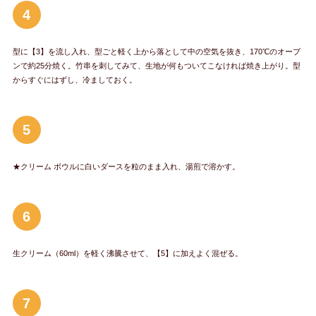
4
型に【3】を流し入れ、型ごと軽く上から落として中の空気を抜き、170℃のオーブ
ンで約25分焼く。竹串を刺してみて、生地が何もついてこなければ焼き上がり。型
からすぐにはずし、冷ましておく。
5
★クリーム ボウルに白いダースを粒のまま入れ、湯煎で溶かす。
6
生クリーム（60ml）を軽く沸騰させて、【5】に加えよく混ぜる。
7