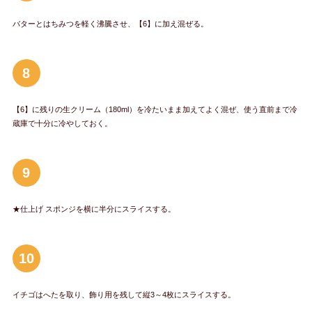
バターとはちみつを軽く沸騰させ、【6】に加え混ぜる。
8
【6】に残りの生クリーム（180ml）を冷たいまま加えてよく混ぜ、使う直前まで冷
蔵庫で十分に冷やしておく。
9
★仕上げ スポンジを横に半分にスライスする。
10
イチゴはへたを取り、飾り用を残して縦3～4枚にスライスする。