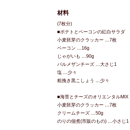
材料
(7枚分)
■ポテトとベーコンの紅白サラダ
小麦胚芽のクラッカー …7枚
ベーコン …16g
じゃがいも …90g
パルメザンチーズ …大さじ1
塩 …少々
粗挽き黒こしょう …少々
■海苔とチーズのオリエンタルMIX
小麦胚芽のクラッカー …7枚
クリームチーズ …50g
のりの佃煮(市販のもの) …小さじ1