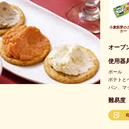
小麦胚芽の
カー
オーブ
使用器具
ボール
ポテトと
パン、マ
難易度