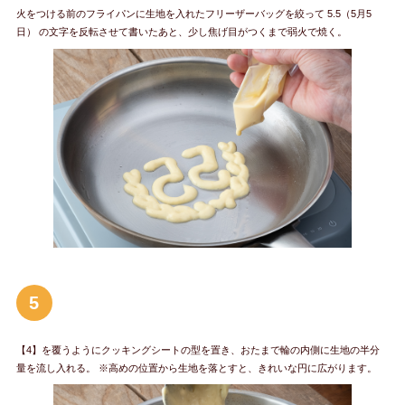
火をつける前のフライパンに生地を入れたフリーザーバッグを絞って 5.5（5月5
日） の文字を反転させて書いたあと、少し焦げ目がつくまで弱火で焼く。
5
【4】を覆うようにクッキングシートの型を置き、おたまで輪の内側に生地の半分
量を流し入れる。 ※高めの位置から生地を落とすと、きれいな円に広がります。