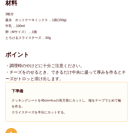
材料
3枚分
森永 ホットケーキミックス …1袋(150g)
牛乳 …100ml
卵（Mサイズ） …1個
とろけるスライスチーズ …50g
ポイント
・調理時のやけどに十分ご注意ください。
・チーズをのせるとき、できるだけ中央に盛って厚みを作るとチ
ーズがトロッと溶け出します。
下準備
クッキングシートを45cm×4㎝の長方形にカットし、端をテープでとめて輪
を作る。
スライスチーズを半分にカットする。